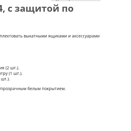
4, с защитой по
мплектовать выкатными ящиками и аксессуарами
я (2 шт.).
ру (1 шт.).
шт.).
лупрозрачным белым покрытием.