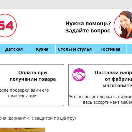
Нужна помощь?
Задайте вопрос
Детская
Кухня
Столы и стулья
Гостиная
Оплата при
Поставки нап
получении товара
от фабрик
изготовите
осле проверки вами его
комплектации.
Это позволяет держать низки
весь ассортимент мебе
ня (вариант 4, с защитой по центру)