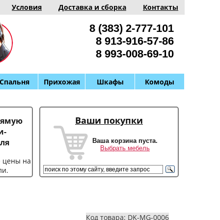
Условия
Доставка и сборка
Контакты
8 (383) 2-777-101
8 913-916-57-86
8 993-008-69-10
Спальня
Прихожая
Шкафы
Комоды
Ваши покупки
рямую
и-
Ваша корзина пуста.
ля
Выбрать мебель
е цены на
ли.
Код товара: DK-MG-0006