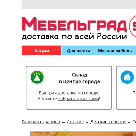
Акции
Для офиса
Мягкая мебель
Склад
в центре города
Быстрая доставка по городу.
П
А можете
забрать заказ сами
!
Главная страница
→
Детские
→
Детские кровати
→ Со