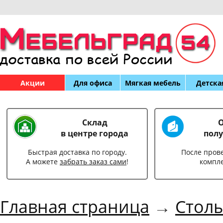
Акции
Для офиса
Мягкая мебель
Детска
Склад
О
в центре города
полу
Быстрая доставка по городу.
После пров
А можете
забрать заказ сами
!
компл
Главная страница
→
Столы