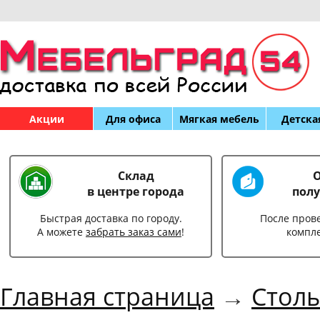
Акции
Для офиса
Мягкая мебель
Детска
Склад
О
в центре города
полу
Быстрая доставка по городу.
После пров
А можете
забрать заказ сами
!
компл
Главная страница
→
Столы