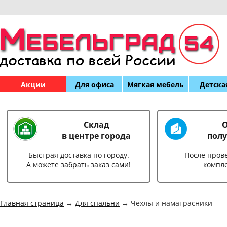
Акции
Для офиса
Мягкая мебель
Детска
Склад
О
в центре города
полу
Быстрая доставка по городу.
После пров
А можете
забрать заказ сами
!
компл
Главная страница
→
Для спальни
→ Чехлы и наматрасники