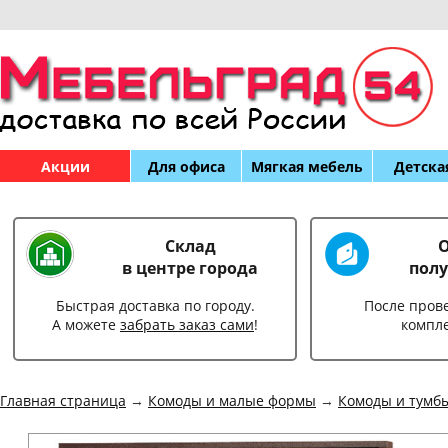
Акции
Для офиса
Мягкая мебель
Детска
Склад
О
в центре города
полу
Быстрая доставка по городу.
После пров
А можете
забрать заказ сами
!
компл
Главная страница
→
Комоды и малые формы
→
Комоды и тумб