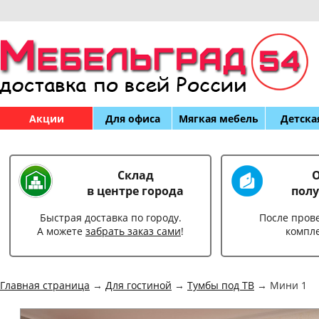
Акции
Для офиса
Мягкая мебель
Детска
Склад
О
в центре города
полу
Быстрая доставка по городу.
После пров
А можете
забрать заказ сами
!
компл
Главная страница
→
Для гостиной
→
Тумбы под ТВ
→ Мини 1