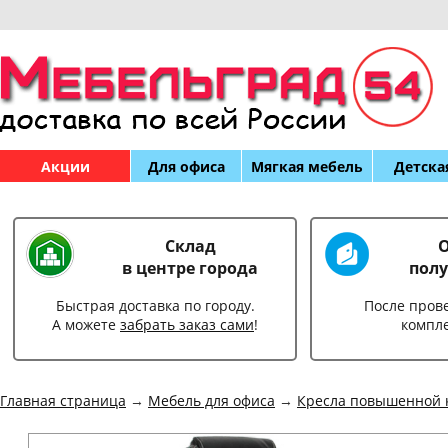
Акции
Для офиса
Мягкая мебель
Детска
Склад
О
в центре города
полу
Быстрая доставка по городу.
После пров
А можете
забрать заказ сами
!
компл
Главная страница
→
Мебель для офиса
→
Кресла повышенной 