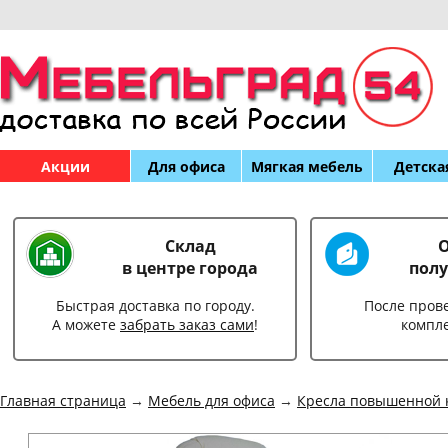
Акции
Для офиса
Мягкая мебель
Детска
Склад
О
в центре города
полу
Быстрая доставка по городу.
После пров
А можете
забрать заказ сами
!
компл
Главная страница
→
Мебель для офиса
→
Кресла повышенной 