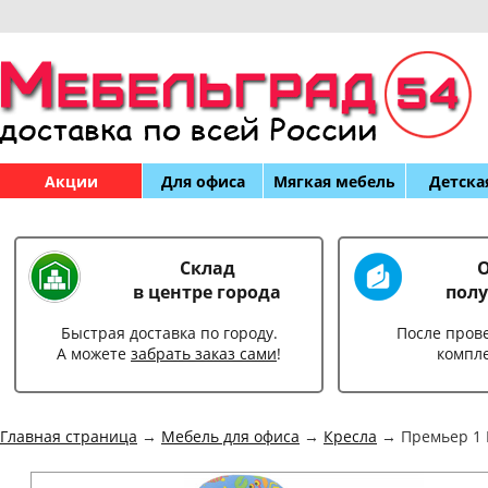
Акции
Для офиса
Мягкая мебель
Детска
Склад
О
в центре города
полу
Быстрая доставка по городу.
После пров
А можете
забрать заказ сами
!
компл
Главная страница
→
Мебель для офиса
→
Кресла
→ Премьер 1