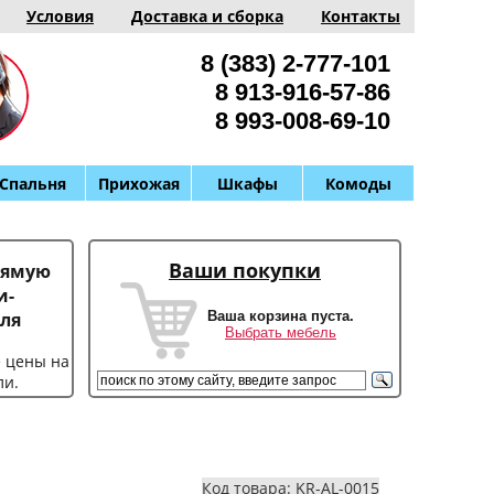
Условия
Доставка и сборка
Контакты
8 (383) 2-777-101
8 913-916-57-86
8 993-008-69-10
Спальня
Прихожая
Шкафы
Комоды
Ваши покупки
рямую
и-
Ваша корзина пуста.
ля
Выбрать мебель
е цены на
ли.
Код товара: KR-AL-0015