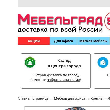
Акции
Для офиса
Мягкая мебель
Склад
в центре города
Быстрая доставка по городу.
П
А можете
забрать заказ сами
!
Главная страница
→
Мебель для офиса
→
Кресла
→ Ф