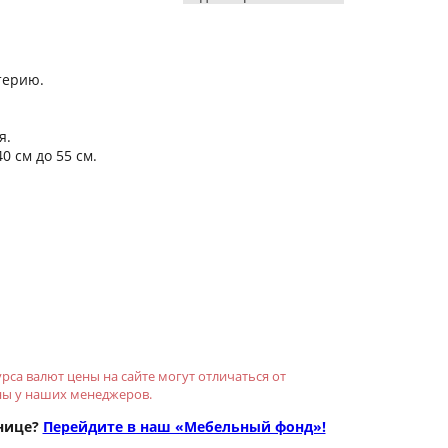
терию.
я.
0 см до 55 см.
рса валют цены на сайте могут отличаться от
ны у наших менеджеров.
нице?
Перейдите в наш «Мебельный фонд»!