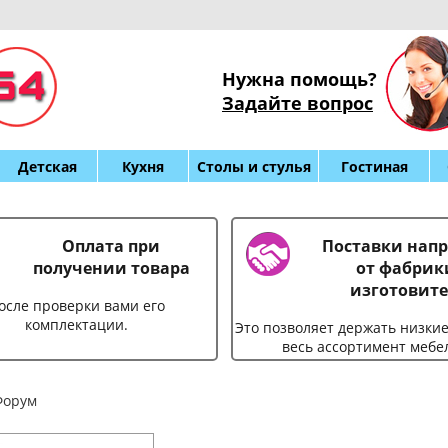
Нужна помощь?
Задайте вопрос
Детская
Кухня
Столы и стулья
Гостиная
Оплата при
Поставки нап
получении товара
от фабрик
изготовите
осле проверки вами его
комплектации.
Это позволяет держать низки
весь ассортимент мебе
орум