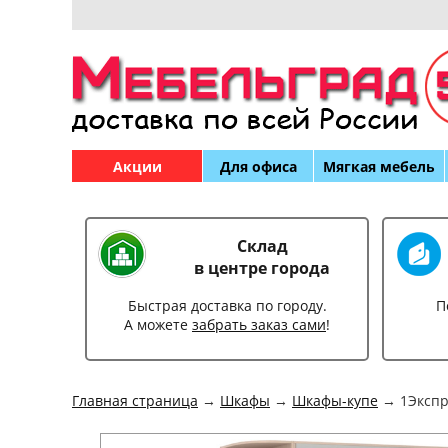
Акции
Для офиса
Мягкая мебель
Склад
в центре города
Быстрая доставка по городу.
П
А можете
забрать заказ сами
!
Главная страница
→
Шкафы
→
Шкафы-купе
→ 1Экспр