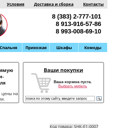
Условия
Доставка и сборка
Контакты
8 (383) 2-777-101
8 913-916-57-86
8 993-008-69-10
Спальня
Прихожая
Шкафы
Комоды
Ваши покупки
рямую
и-
Ваша корзина пуста.
ля
Выбрать мебель
е цены на
ли.
Код товара: SHK-E1-0007