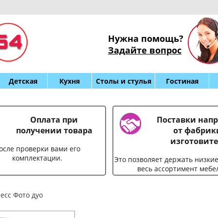
Нужна помощь?
Задайте вопрос
Детская
Кухня
Столы и стулья
Гостиная
Оплата при
Поставки нап
получении товара
от фабрик
изготовите
осле проверки вами его
комплектации.
Это позволяет держать низки
весь ассортимент мебе
есс Фото дуо