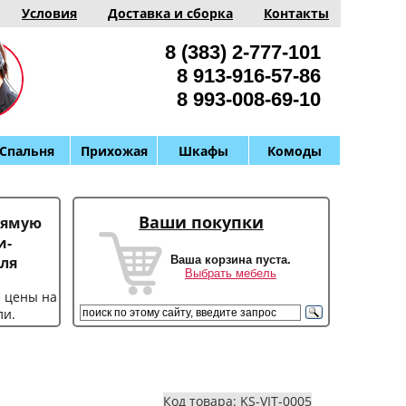
Условия
Доставка и сборка
Контакты
8 (383) 2-777-101
8 913-916-57-86
8 993-008-69-10
Спальня
Прихожая
Шкафы
Комоды
Ваши покупки
рямую
и-
Ваша корзина пуста.
ля
Выбрать мебель
е цены на
ли.
Код товара: KS-VIT-0005