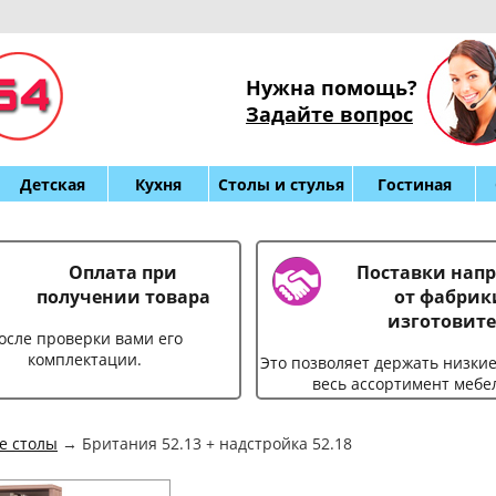
Нужна помощь?
Задайте вопрос
Детская
Кухня
Столы и стулья
Гостиная
Оплата при
Поставки нап
получении товара
от фабрик
изготовите
осле проверки вами его
комплектации.
Это позволяет держать низки
весь ассортимент мебе
е столы
→ Британия 52.13 + надстройка 52.18