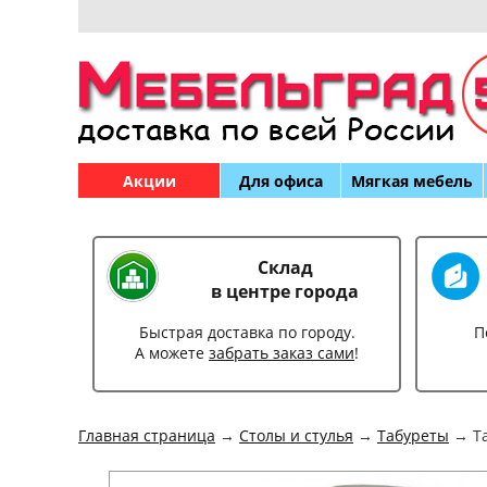
Акции
Для офиса
Мягкая мебель
Склад
в центре города
Быстрая доставка по городу.
П
А можете
забрать заказ сами
!
Главная страница
→
Столы и стулья
→
Табуреты
→ Та