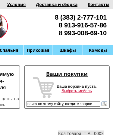
Условия
Доставка и сборка
Контакты
8 (383) 2-777-101
8 913-916-57-86
8 993-008-69-10
Спальня
Прихожая
Шкафы
Комоды
Ваши покупки
рямую
и-
Ваша корзина пуста.
ля
Выбрать мебель
е цены на
ли.
Код товара: T-AL-0003