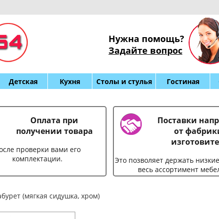
Нужна помощь?
Задайте вопрос
Детская
Кухня
Столы и стулья
Гостиная
Оплата при
Поставки нап
получении товара
от фабрик
изготовите
осле проверки вами его
комплектации.
Это позволяет держать низки
весь ассортимент мебе
бурет (мягкая сидушка, хром)