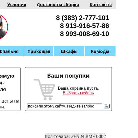
Условия
Доставка и сборка
Контакты
8 (383) 2-777-101
8 913-916-57-86
8 993-008-69-10
Спальня
Прихожая
Шкафы
Комоды
Ваши покупки
рямую
и-
Ваша корзина пуста.
ля
Выбрать мебель
е цены на
ли.
Код товара: ZHS-N-BMF-0002