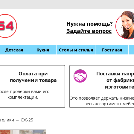
Нужна помощь?
Задайте вопрос
Детская
Кухня
Столы и стулья
Гостиная
Оплата при
Поставки нап
получении товара
от фабрик
изготовите
осле проверки вами его
комплектации.
Это позволяет держать низки
весь ассортимент мебе
толики
→ СЖ-25